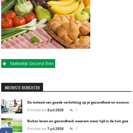
Post
Makkelijk Gezond Eten
navigation
NIEUWSTE BERICHTEN
D
e invloed van goede verlichting op je gezondheid en wooncomfort
Posted on
0
9 juli 2026
B
uiten leven en gezondheid: waarom meer tijd in de tuin goed is voor lichaam en geest
Posted on
0
7 juli 2026