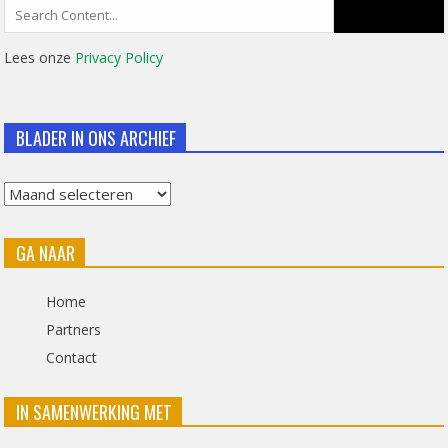
Search
for:
Lees onze
Privacy Policy
BLADER IN ONS ARCHIEF
Blader
in
GA NAAR
ons
archief
Home
Partners
Contact
IN SAMENWERKING MET