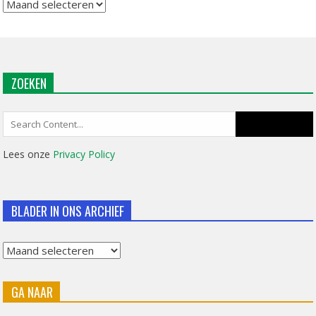
Archief
ZOEKEN
Search
for:
Lees onze
Privacy Policy
BLADER IN ONS ARCHIEF
Blader
in
GA NAAR
ons
archief