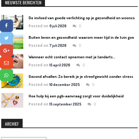
NIEUWSTE BERICHTEN
D
e invloed van goede verlichting op je gezondheid en wooncomfort
Posted on
0
9 juli 2026
B
uiten leven en gezondheid: waarom meer tijd in de tuin goed is voor lichaam en geest
Posted on
0
7 juli 2026
Wanneer echt contact opnemen met je tandarts…
Posted on
0
15 april 2026
Gezond afvallen: Zo bereik je je streefgewicht zonder stress
Posted on
0
10 december 2025
Hoe hulp bij een pgb-aanvraag zorgt voor duidelijkheid
Posted on
0
15 september 2025
ARCHIEF