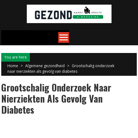
Skip
to
content
You are here
Home
>
Algemene gezondheid
>
Grootschalig onderzoek
naar nierziekten als gevolg van diabetes
Grootschalig Onderzoek Naar
Nierziekten Als Gevolg Van
Diabetes