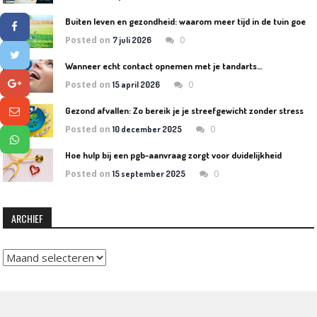
B
uiten leven en gezondheid: waarom meer tijd in de tuin goed is voor lichaam en geest
Posted on
0
7 juli 2026
Wanneer echt contact opnemen met je tandarts…
Posted on
0
15 april 2026
Gezond afvallen: Zo bereik je je streefgewicht zonder stress
Posted on
0
10 december 2025
Hoe hulp bij een pgb-aanvraag zorgt voor duidelijkheid
Posted on
0
15 september 2025
ARCHIEF
Archief