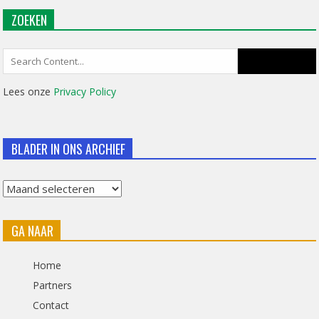
ZOEKEN
Search
for:
Lees onze
Privacy Policy
BLADER IN ONS ARCHIEF
Blader
in
GA NAAR
ons
archief
Home
Partners
Contact