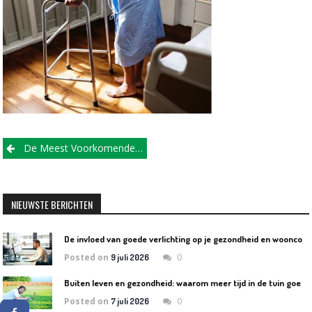
Post
De Meest Voorkomende Ouderdom Klachten
navigation
NIEUWSTE BERICHTEN
D
e invloed van goede verlichting op je gezondheid en wooncomfort
Posted on
0
9 juli 2026
B
uiten leven en gezondheid: waarom meer tijd in de tuin goed is voor lichaam en geest
Posted on
0
7 juli 2026