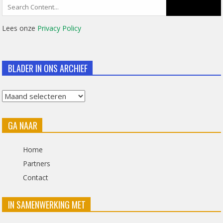
Search
for:
Lees onze
Privacy Policy
BLADER IN ONS ARCHIEF
Blader
in
GA NAAR
ons
archief
Home
Partners
Contact
IN SAMENWERKING MET