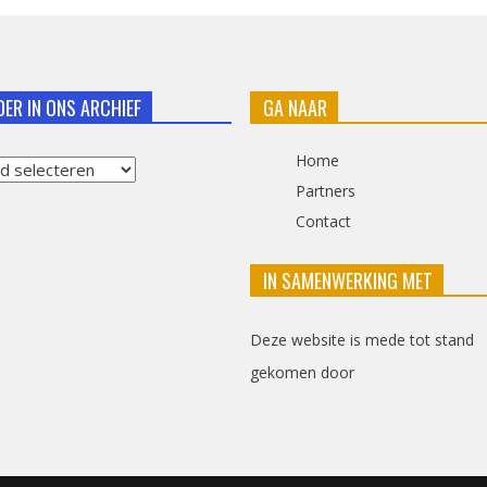
DER IN ONS ARCHIEF
GA NAAR
Home
Partners
Contact
f
IN SAMENWERKING MET
Deze website is mede tot stand
gekomen door