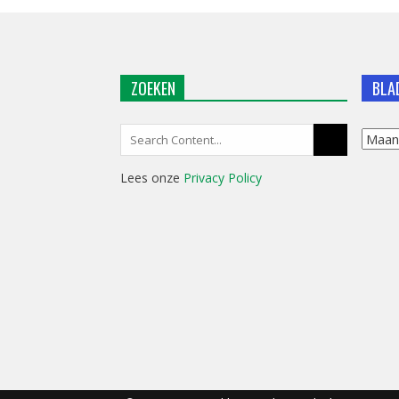
ZOEKEN
BLA
Search
Blader
for:
in
Lees onze
Privacy Policy
ons
archie