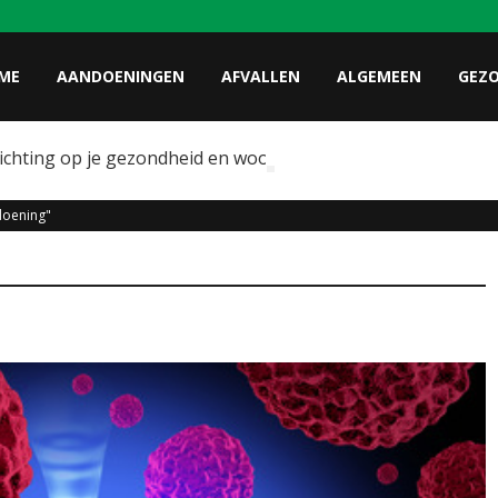
ME
AANDOENINGEN
AFVALLEN
ALGEMEEN
GEZ
lichting op je gezondheid en wooncomfort
doening"