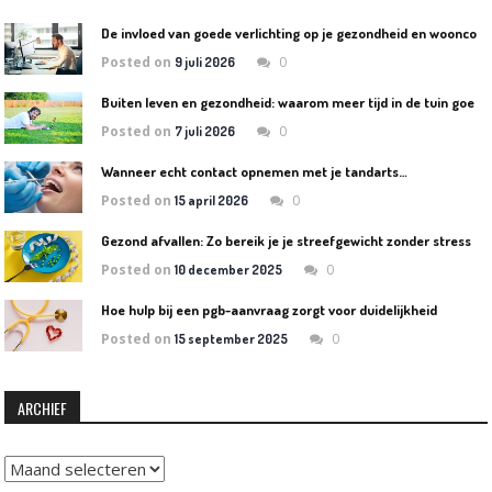
D
e invloed van goede verlichting op je gezondheid en wooncomfort
Posted on
0
9 juli 2026
B
uiten leven en gezondheid: waarom meer tijd in de tuin goed is voor lichaam en geest
Posted on
0
7 juli 2026
Wanneer echt contact opnemen met je tandarts…
Posted on
0
15 april 2026
Gezond afvallen: Zo bereik je je streefgewicht zonder stress
Posted on
0
10 december 2025
Hoe hulp bij een pgb-aanvraag zorgt voor duidelijkheid
Posted on
0
15 september 2025
ARCHIEF
Archief