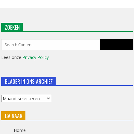
ZOEKEN
Search
for:
Lees onze
Privacy Policy
BLADER IN ONS ARCHIEF
Blader
in
GA NAAR
ons
archief
Home