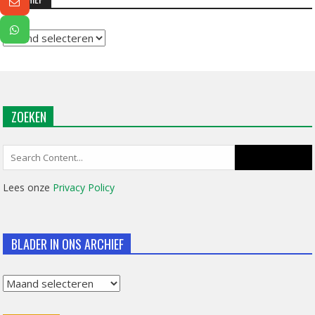
Archief
ZOEKEN
Search
for:
Lees onze
Privacy Policy
BLADER IN ONS ARCHIEF
Blader
in