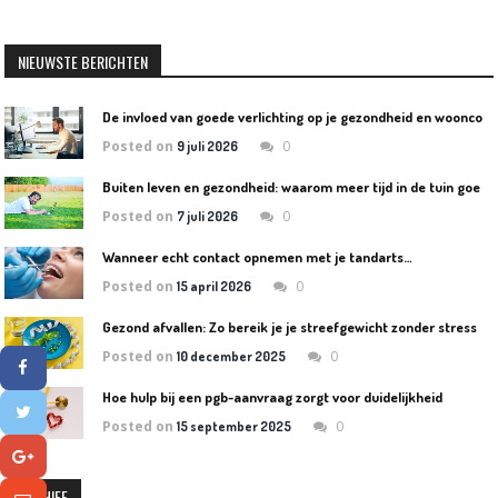
navigation
NIEUWSTE BERICHTEN
D
e invloed van goede verlichting op je gezondheid en wooncomfort
Posted on
0
9 juli 2026
B
uiten leven en gezondheid: waarom meer tijd in de tuin goed is voor lichaam en geest
Posted on
0
7 juli 2026
Wanneer echt contact opnemen met je tandarts…
Posted on
0
15 april 2026
Gezond afvallen: Zo bereik je je streefgewicht zonder stress
Posted on
0
10 december 2025
Hoe hulp bij een pgb-aanvraag zorgt voor duidelijkheid
Posted on
0
15 september 2025
ARCHIEF