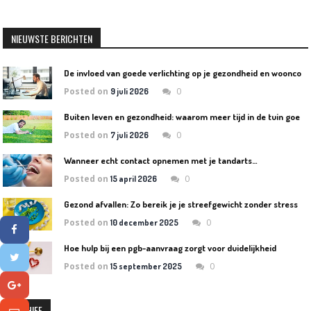
navigation
NIEUWSTE BERICHTEN
D
e invloed van goede verlichting op je gezondheid en wooncomfort
Posted on
0
9 juli 2026
B
uiten leven en gezondheid: waarom meer tijd in de tuin goed is voor lichaam en geest
Posted on
0
7 juli 2026
Wanneer echt contact opnemen met je tandarts…
Posted on
0
15 april 2026
Gezond afvallen: Zo bereik je je streefgewicht zonder stress
Posted on
0
10 december 2025
Hoe hulp bij een pgb-aanvraag zorgt voor duidelijkheid
Posted on
0
15 september 2025
ARCHIEF