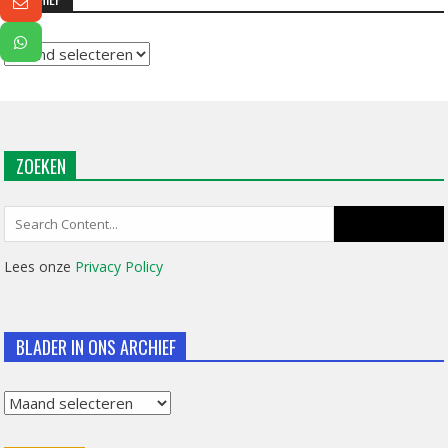
Archief
ZOEKEN
Search
for:
Lees onze
Privacy Policy
BLADER IN ONS ARCHIEF
Blader
in