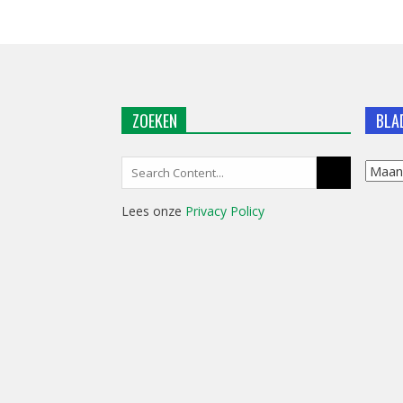
ZOEKEN
BLA
Search
Blader
for:
in
Lees onze
Privacy Policy
ons
archie