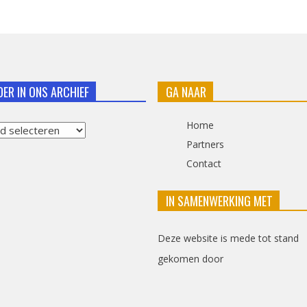
DER IN ONS ARCHIEF
GA NAAR
Home
Partners
Contact
f
IN SAMENWERKING MET
Deze website is mede tot stand
gekomen door