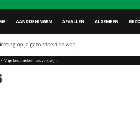
ME
AANDOENINGEN
AFVALLEN
ALGEMEEN
GEZ
lichting op je gezondheid en wooncomfort
>
Vrije keus ziekenhuis verdwijnt
6