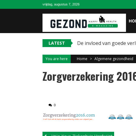
Skip
vrijdag, augustus 7, 2026
to
content
HO
De invloed van goede ver
LATEST
You are here
Home
>
Algemene gezondheid
Zorgverzekering 201
0