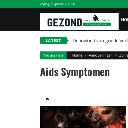
Skip
vrijdag, augustus 7, 2026
to
content
HO
De invloed van goede ver
LATEST
You are here
Home
>
Aandoeningen
>
Zo he
Aids Symptomen
0