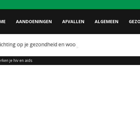
ME
AANDOENINGEN
AFVALLEN
ALGEMEEN
GEZ
lichting op je gezondheid en wooncomfort
rken je hiv en aids