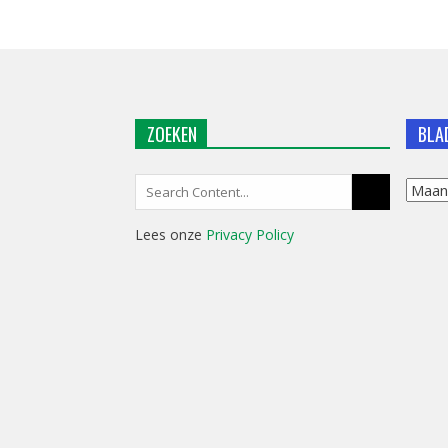
ZOEKEN
BLA
Search
Blader
for:
in
Lees onze
Privacy Policy
ons
archie