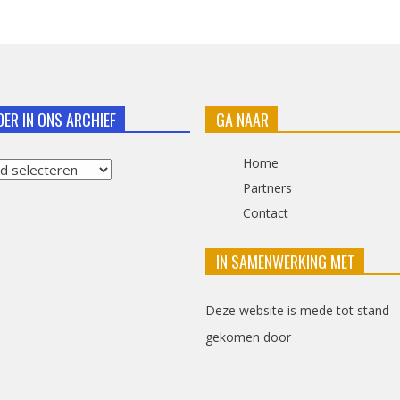
DER IN ONS ARCHIEF
GA NAAR
Home
Partners
Contact
f
IN SAMENWERKING MET
Deze website is mede tot stand
gekomen door