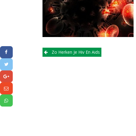
Post
Zo Herken Je Hiv En Aids
navigation