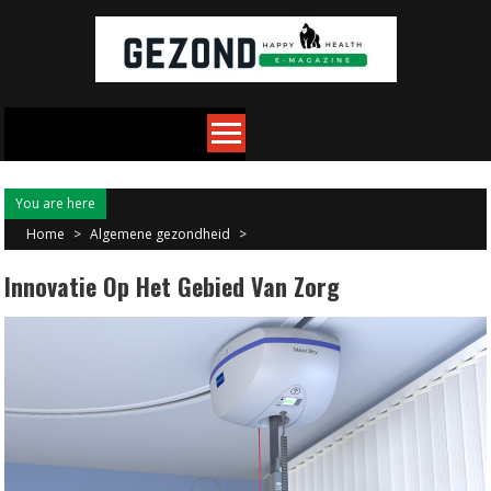
Skip
to
content
You are here
Home
>
Algemene gezondheid
>
Innovatie Op Het Gebied Van Zorg