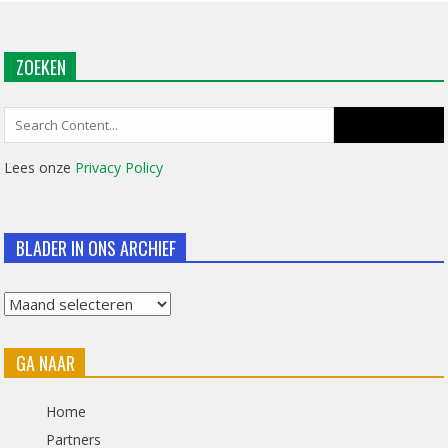
ZOEKEN
Search
for:
Lees onze
Privacy Policy
BLADER IN ONS ARCHIEF
Blader
in
GA NAAR
ons
archief
Home
Partners