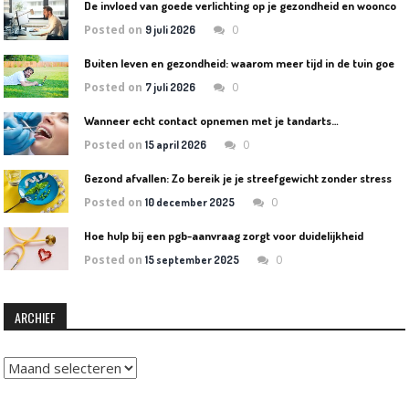
D
e invloed van goede verlichting op je gezondheid en wooncomfort
Posted on
0
9 juli 2026
B
uiten leven en gezondheid: waarom meer tijd in de tuin goed is voor lichaam en geest
Posted on
0
7 juli 2026
Wanneer echt contact opnemen met je tandarts…
Posted on
0
15 april 2026
Gezond afvallen: Zo bereik je je streefgewicht zonder stress
Posted on
0
10 december 2025
Hoe hulp bij een pgb-aanvraag zorgt voor duidelijkheid
Posted on
0
15 september 2025
ARCHIEF
Archief