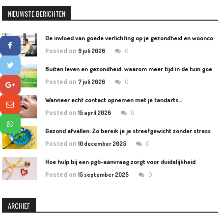
NIEUWSTE BERICHTEN
D
e invloed van goede verlichting op je gezondheid en wooncomfort
Posted on
0
9 juli 2026
B
uiten leven en gezondheid: waarom meer tijd in de tuin goed is voor lichaam en geest
Posted on
0
7 juli 2026
Wanneer echt contact opnemen met je tandarts…
Posted on
0
15 april 2026
Gezond afvallen: Zo bereik je je streefgewicht zonder stress
Posted on
0
10 december 2025
Hoe hulp bij een pgb-aanvraag zorgt voor duidelijkheid
Posted on
0
15 september 2025
ARCHIEF