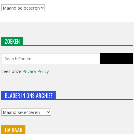
Archief
ZOEKEN
Search
for:
Lees onze
Privacy Policy
BLADER IN ONS ARCHIEF
Blader
in
GA NAAR
ons