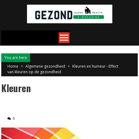
Skip
to
content
You are here
Home
>
Algemene gezondheid
>
Kleuren en humeur - Effect
van kleuren op de gezondheid
Kleuren
0