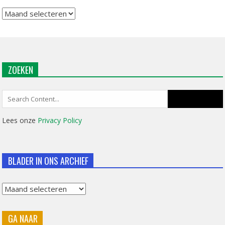
Archief
ZOEKEN
Search
for:
Lees onze
Privacy Policy
BLADER IN ONS ARCHIEF
Blader
in
GA NAAR
ons