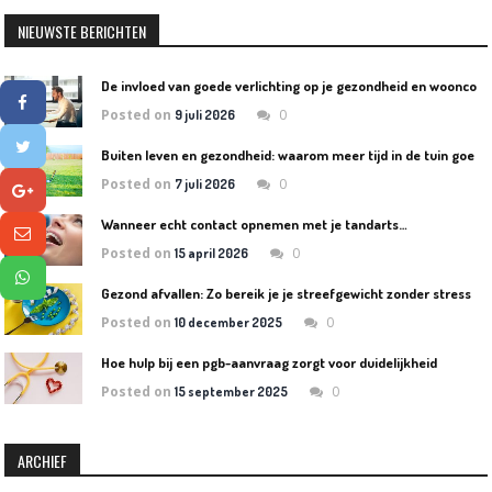
NIEUWSTE BERICHTEN
D
e invloed van goede verlichting op je gezondheid en wooncomfort
Posted on
0
9 juli 2026
B
uiten leven en gezondheid: waarom meer tijd in de tuin goed is voor lichaam en geest
Posted on
0
7 juli 2026
Wanneer echt contact opnemen met je tandarts…
Posted on
0
15 april 2026
Gezond afvallen: Zo bereik je je streefgewicht zonder stress
Posted on
0
10 december 2025
Hoe hulp bij een pgb-aanvraag zorgt voor duidelijkheid
Posted on
0
15 september 2025
ARCHIEF