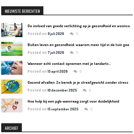
NIEUWSTE BERICHTEN
D
e invloed van goede verlichting op je gezondheid en wooncomfort
Posted on
0
9 juli 2026
B
uiten leven en gezondheid: waarom meer tijd in de tuin goed is voor lichaam en geest
Posted on
0
7 juli 2026
Wanneer echt contact opnemen met je tandarts…
Posted on
0
15 april 2026
Gezond afvallen: Zo bereik je je streefgewicht zonder stress
Posted on
0
10 december 2025
Hoe hulp bij een pgb-aanvraag zorgt voor duidelijkheid
Posted on
0
15 september 2025
ARCHIEF