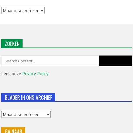
Archief
ZOEKEN
Search
for:
Lees onze
Privacy Policy
BLADER IN ONS ARCHIEF
Blader
in
GA NAAR
ons