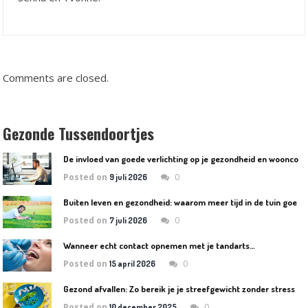
Comments are closed.
Gezonde Tussendoortjes
D
e invloed van goede verlichting op je gezondheid en wooncomfort
Posted on
0
9 juli 2026
B
uiten leven en gezondheid: waarom meer tijd in de tuin goed is voor lichaam en geest
Posted on
0
7 juli 2026
Wanneer echt contact opnemen met je tandarts…
Posted on
0
15 april 2026
Gezond afvallen: Zo bereik je je streefgewicht zonder stress
Posted on
0
10 december 2025