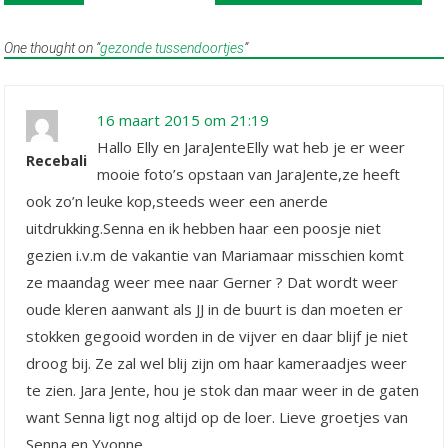
navigation
One thought on “
gezonde tussendoortjes
”
16 maart 2015 om 21:19
Hallo Elly en JaraJenteElly wat heb je er weer
Recebali
mooie foto’s opstaan van JaraJente,ze heeft
ook zo’n leuke kop,steeds weer een anerde
uitdrukking.Senna en ik hebben haar een poosje niet
gezien i.v.m de vakantie van Mariamaar misschien komt
ze maandag weer mee naar Gerner ? Dat wordt weer
oude kleren aanwant als JJ in de buurt is dan moeten er
stokken gegooid worden in de vijver en daar blijf je niet
droog bij. Ze zal wel blij zijn om haar kameraadjes weer
te zien. Jara Jente, hou je stok dan maar weer in de gaten
want Senna ligt nog altijd op de loer. Lieve groetjes van
Senna en Yvonne.