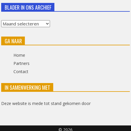
BLADER IN ONS ARCHIEF
Blader
in
GA NAAR
ons
archief
Home
Partners
Contact
IN SAMENWERKING MET
Deze website is mede tot stand gekomen door
© 2026