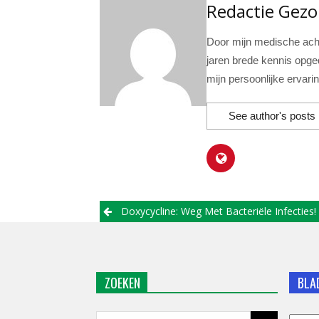
Redactie Gez
Door mijn medische acht
jaren brede kennis opge
mijn persoonlijke ervari
See author's posts
Post
Doxycycline: Weg Met Bacteriële Infecties!
navigation
ZOEKEN
BLA