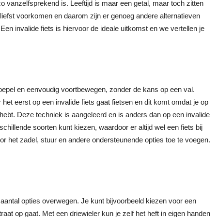
zo vanzelfsprekend is. Leeftijd is maar een getal, maar toch zitten
t liefst voorkomen en daarom zijn er genoeg andere alternatieven
Een invalide fiets is hiervoor de ideale uitkomst en we vertellen je
oepel en eenvoudig voortbewegen, zonder de kans op een val.
t eerst op een invalide fiets gaat fietsen en dit komt omdat je op
ebt. Deze techniek is aangeleerd en is anders dan op een invalide
erschillende soorten kunt kiezen, waardoor er altijd wel een fiets bij
or het zadel, stuur en andere ondersteunende opties toe te voegen.
en aantal opties overwegen. Je kunt bijvoorbeeld kiezen voor een
aat op gaat. Met een driewieler kun je zelf het heft in eigen handen