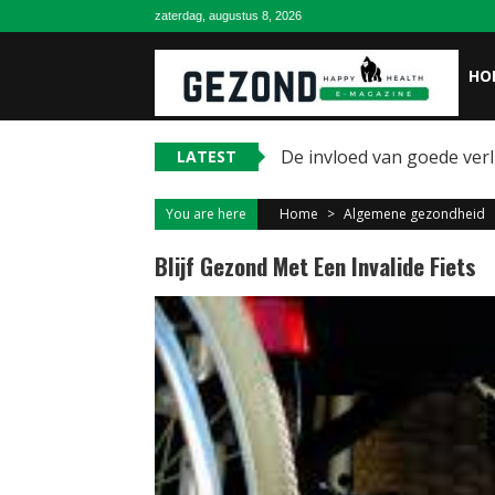
Skip
zaterdag, augustus 8, 2026
to
content
HO
De invloed van goede ver
LATEST
You are here
Home
>
Algemene gezondheid
Blijf Gezond Met Een Invalide Fiets