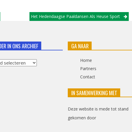
Het Hedendaagse Paaldansen Als Heuse Sport
DER IN ONS ARCHIEF
GA NAAR
Home
Partners
Contact
f
IN SAMENWERKING MET
Deze website is mede tot stand
gekomen door