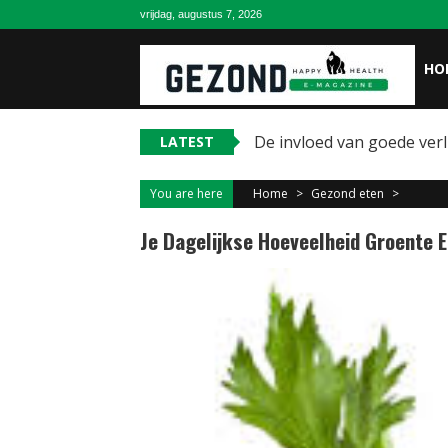
Skip
vrijdag, augustus 7, 2026
to
content
HO
De invloed van goede ver
LATEST
You are here
Home
>
Gezond eten
>
Je Dagelijkse Hoeveelheid Groente E