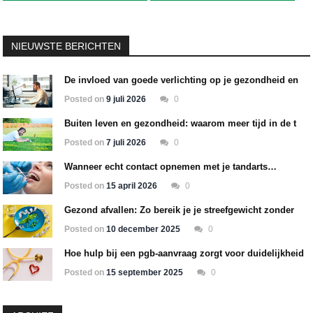
navigation
NIEUWSTE BERICHTEN
De invloed van goede verlichting op je gezondheid en wooncomfort
Posted on
9 juli 2026
0
Buiten leven en gezondheid: waarom meer tijd in de tuin goed is voor lichaam en geest
Posted on
7 juli 2026
0
Wanneer echt contact opnemen met je tandarts…
Posted on
15 april 2026
0
Gezond afvallen: Zo bereik je je streefgewicht zonder stress
Posted on
10 december 2025
0
Hoe hulp bij een pgb-aanvraag zorgt voor duidelijkheid
Posted on
15 september 2025
0