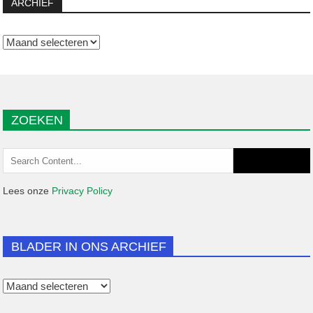
ARCHIEF
Archief
ZOEKEN
Search
for:
Lees onze
Privacy Policy
BLADER IN ONS ARCHIEF
Blader
in