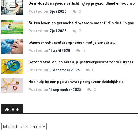
D
e invloed van goede verlichting op je gezondheid en wooncomfort
Posted on
0
9 juli 2026
B
uiten leven en gezondheid: waarom meer tijd in de tuin goed is voor lichaam en geest
Posted on
0
7 juli 2026
Wanneer echt contact opnemen met je tandarts…
Posted on
0
15 april 2026
Gezond afvallen: Zo bereik je je streefgewicht zonder stress
Posted on
0
10 december 2025
Hoe hulp bij een pgb-aanvraag zorgt voor duidelijkheid
Posted on
0
15 september 2025
ARCHIEF
Archief