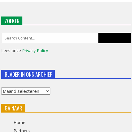
ZOEKEN
Search
for:
Lees onze
Privacy Policy
BLADER IN ONS ARCHIEF
Blader
in
GA NAAR
ons
archief
Home
Partners